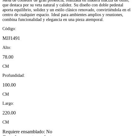
Mesa de comedor de gran presencia, realizada en madera maciza de olmo,
que destaca por su veta natural y calidez. Su diseño con doble pedestal
aporta equilibrio, solidez y un estilo clásico renovado, convirtiéndola en el
centro de cualquier espacio. Ideal para ambientes amplios y reuniones,
combina funcionalidad y elegancia en una pieza atemporal.
Código:
MJJ1491
Alto:
78.00
CM
Profundidad:
100.00
CM
Largo:
220.00
CM
Requiere ensamblado:
No