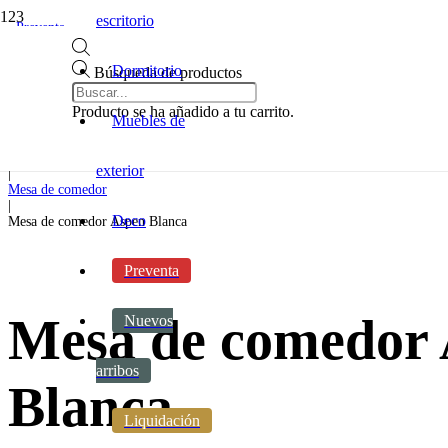
escritorio
Preventa
Dormitorio
Búsqueda de productos
Inicio
|
Producto
se ha añadido a tu carrito.
Muebles de
Comedor
|
Juegos de comedor
exterior
|
Mesa de comedor
|
Deco
Mesa de comedor Aspen Blanca
Preventa
Mesa de comedor
Nuevos
arribos
Blanca
Liquidación